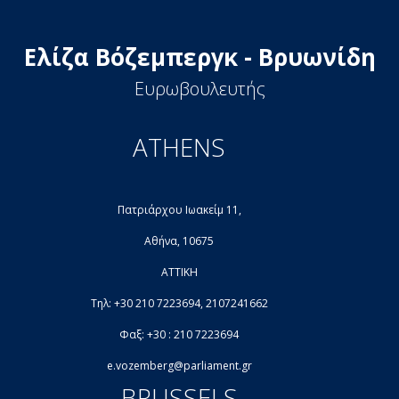
Ελίζα Βόζεμπεργκ - Βρυωνίδη
Ευρωβουλευτής
ATHENS
Πατριάρχου Ιωακείμ 11,
Αθήνα, 10675
ΑΤΤΙΚΗ
Τηλ: +30 210 7223694, 2107241662
Φαξ: +30 : 210 7223694
e.vozemberg@parliament.gr
BRUSSELS