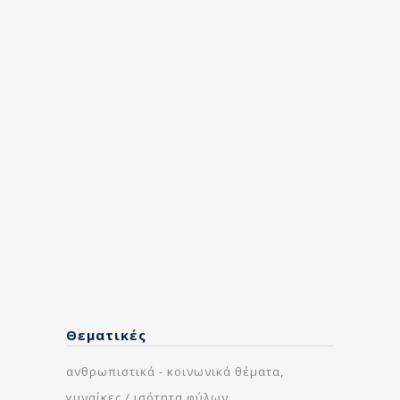
pleasure to host this breakfast event,
organised by The Parliament Magazine. It
was a great opportunity...
23 April, 2025
Μία προσωπική συνέντευξη
στο “ToVima” και τη
δημοσιογράφο Μυρτώ
Λοβέρδου.
Διαβάστε εδώ: https://bit.ly/4jqziwx ...
11 April, 2025
Θεματικές
ανθρωπιστικά - κοινωνικά θέματα
γυναίκες / ισότητα φύλων