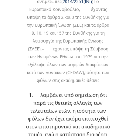
αντιμέτωπες(
2014/2251(INI)
)Το
Ευρωπαϊκό Κοινοβούλιο,– έχοντας
υπόψη τα άρθρα 2 και 3 της Συνθήκης για
την Ευρωπαϊκή Ένωση (ΣΕΕ) και τα άρθρα
8, 10, 19 και 157 της Συνθήκης για τη
λειτουργία της Ευρωπαϊκής Ένωσης
(ΣΛΕΕ),– έχοντας υπόψη τη Σύμβαση
των Ηνωμένων Εθνών του 1979 για την
εξάλειψη όλων των μορφών διακρίσεων
κατά των γυναικών (CEDAW),Ισότητα των
φύλων στις ακαδημαϊκές θέσεις
1. λαμβάνει υπό σημείωση ότι
παρά τις θετικές αλλαγές των
τελευταίων ετών, η ισότητα των
φύλων δεν έχει ακόμα επιτευχθεί
στον επιστημονικό και ακαδημαϊκό
τομέα, ενώ η κατάσταση διαφέρει