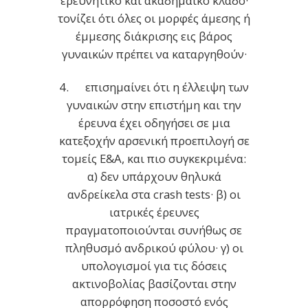
ερευνητικό και ακαδημαϊκό κλάδο·
τονίζει ότι όλες οι μορφές άμεσης ή
έμμεσης διάκρισης εις βάρος
γυναικών πρέπει να καταργηθούν·
4. επισημαίνει ότι η έλλειψη των
γυναικών στην επιστήμη και την
έρευνα έχει οδηγήσει σε μια
κατεξοχήν αρσενική προεπιλογή σε
τομείς Ε&Α, και πιο συγκεκριμένα:
α) δεν υπάρχουν θηλυκά
ανδρείκελα στα crash tests· β) οι
ιατρικές έρευνες
πραγματοποιούνται συνήθως σε
πληθυσμό ανδρικού φύλου· γ) οι
υπολογισμοί για τις δόσεις
ακτινοβολίας βασίζονται στην
απορρόφηση ποσοστό ενός